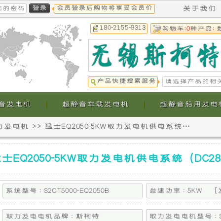
会员登录后购物将享受会员价
关于我们
180-2155-9313
购物车:
0
种产品; 
产品快捷搜索服务
音发电机
超静音车载发电机
超静音船用发电
力发电机
>>
猛士EQ2050-5KW取力发电机供电系统（DC28）
本
本
公
公
士EQ2050-5KW取力发电机供电系统（DC2
司
司
系统型号 : S2CT5000-EQ2050B
怠速功率 : 5KW
提
生
取力发电电机品牌 : 斯柯特
取力发电电机型号 : S2