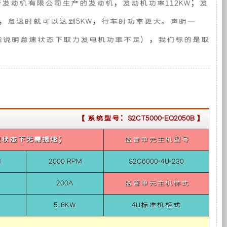
明斯发动机有限公司生产的发动机，发动机功率112KW；发
双
上
系
特
涡
研
装
涡
改
统
汽
轮
电轻轻松松，怠速时就可以达到5KW，行车时功率更大。声明一
轮
装
（柴
油
增
发
备
增
的
油
发
压
能说明怠速状态下取力发电机功率不足），我们标的是取
压
通
版
动
的
V6
信
长
发
机，
生
主
发
指
城
动
采
动
挥
炮
用
机，
车
2.4
产
要
机，
双
功
搭
其
涡
率
载
发
轮
强
的
包
搭
动
增
劲,E
【 系统型号：S2CT5000-EQ2050B 】
载
机
压
双
6.7L
在
技
涡
全
括
柴
速状态下无需提速；
监管单元主机型号
585
轮
术，
油
转
增
最
涡
时
灯
M
2000 RPM
S2C6000-4U-230
时
压
大
轮
能
发
功
增
够
动
200A
监管单元主机样式
率
取
塔
压
迸
机
235
发
发
与
5.6KW
4U标准机柜式
最
动
出
10
力
机
大
450
机，
速
扭