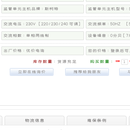
供
产
监管单元主机品牌 : 斯柯特
监管单元主机型号 : S2C
高
的
交流电压 : 230V
[
220
/
230
/
240
可调
]
交流频率 : 50HZ
[
性
超
交流相数 : 单相两线制
设备噪音 : 0分贝 [ 7
能
静
出厂价格 : 优价电询
您的价格 : 登录后可
库存数量
: 货源充足
购买数量 :
的
音
车
船
载
用
发
发
电
电
物流信息
维保条例