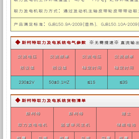
取力发电机工作环境温度：-40℃ — +75℃；贮存环境温度：
（DC28）
础
更
5KW
取力发电机取力方式：通过发动机主轴皮带轮皮带
Belt
Power
上
稳
System
产品满足标准：GJB150.9A-2009(湿热)、GJB150.10A-2009(
For
Brave
增
定，
Warrior
◆ 斯柯特取力发电系统电气参数
※无需提速※ 直流输出【需定
EQ2050B
加
维
(DC28)
交流电压
交流频率
交流电压
交流频率
了
护
预设值
预设值
稳定时间
稳定时间
230±2V
50±0.1HZ
≤1S
≤3S
一
保
个
养
◆ 斯柯特取力发电系统货物清单
斯柯特
装
斯柯特
方
理士
取力发电电机
监管单元主机
储能电池
置，
便，
数量
总重
数量
总重
容量
数量