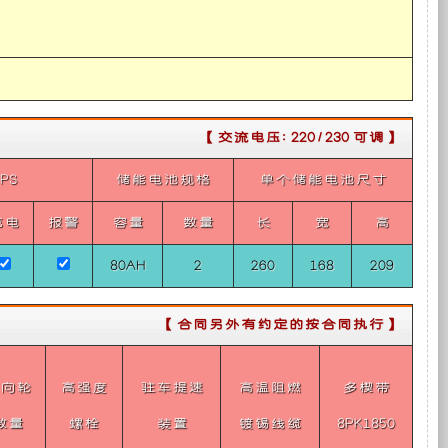
马
匹
自
矩
发
组、
力
配
动
650
的
6
变
同
最
速
速
电
水
时
大
自
箱，
增
功
动
最
机
泵
加
挡
率，
大
废
变
【 交流电压: 220
/
230
可调
】
峰
净
气
速
值
功
供
机
再
UPS
储能电池规格
单个
储能电池
尺寸
扭
箱，
率
循
矩
最
升
环
电
组、
为
大
至
充电
报警
容量
数量
长
宽
高
( EG
功
691
311
系
率
这
峰
80AH
2
260
168
209
系
天
330
统，
一
值
马
综
数
扭
合
统，
然
力，
矩
据，
【 合同另外有约定的按合同执行 】
路
最
升
相
况
大
至
比
巧
气
油
扭
老
684
向轮
高强度
驻车提速
高温阻燃
多楔带
耗
矩
款
澎
下
车
妙
机
101
湃
数量
螺栓
装置
镀锡线缆
8PK1850
降
型
动
动