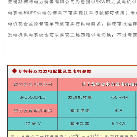
无锡斯柯特电力装备有限公司为您提供5KW取力发电机供
力
发
新
发
电系统和UPS供电的情况下可实现驻车行驶都可使用；考
电
电
设
机
电机配合监控管理单元就可实行供电需求，你还可以选择
供
电
发电机供电系统也可以实现三路四路供电切换，不过需
机
计，
系
统
(全
组
噪
顺
T8
而
音
指
◆ 斯柯特取力发电配置及发电机参数
挥
车)
5KW
言，
更
取力发电电机型号
以下是单台取力发电机相
取
力
在
低，
发
S4C5000PLD
发动机转速
750 RPM
电
机
取力发电电机电压
输出电流
91A
其
性
供
电
DC 56 V
输出功率
5.1KW
系
基
能
统