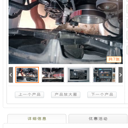
系
机
静
统
(全
顺
组，
音
T8
指
是
发
挥
车)
5KW
取
相
电
力
发
共7张
电
对
机
机
供
于
组
电
系
统
开
采
(全
顺
放
用
T8
指
挥
式
全
详细信息
优惠活动
车)
5KW
取