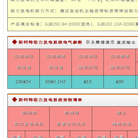
取力发电机工作环境温度：-40℃ — +75℃；贮存环境温度：-
(全
础
更
顺
取力发电机取力方式：通过发动机主轴皮带轮皮带带
T8
指
上
稳
挥
产品满足标准：GJB150.9A-2009(湿热)、GJB150.10A-2009(霉
车)
5KW
Belt
增
定，
Power
◆ 斯柯特取力发电系统电气参数
※无需提速※ 直流输出【需定
System
加
维
For
交流电压
交流频率
交流电压
交流频率
FORD
T8
了
护
预设值
预设值
稳定时间
稳定时间
230±2V
50±0.1HZ
≤1S
≤3S
一
保
个
养
◆ 斯柯特取力发电系统货物清单
斯柯特
装
斯柯特
方
理士
取力发电电机
监管单元主机
储能电池
置，
便，
数量
总重
数量
总重
容量
数量