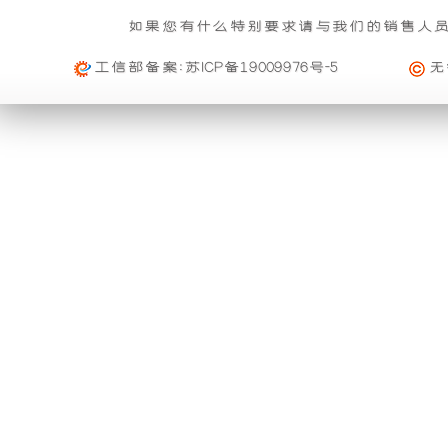
基本重量 : 运费由买家承担或者按合同说明执行
信
雨
组
的
如果您有什么特别要求请与我们的销售人
购买公司产品，运费减免优惠方案政策
息
免费范围 : 此配送方式暂无免配送
维
活动时间 : 从
2023年12月20日 0点0分
到
2030年12月3
工信部备案:
苏ICP备19009976号-5
无
功
产
配送范围 : 按收货人地址
修
活动对象 : 所有人
能。
品
及
大件配载（运费到付）
购物满足一定额度进行打折活动再升级
索
利
可
所需时间 : 4-6 天 [ 国内 ]
活动时间 : 从
2026年01月01日 0点0分
到
2026年12月3
赔
计费方式 : 按订单计费(基本费)
用
以
活动对象 : 所有人
规
基本重量 : 运费由买家承担或者按合同说明执行
外
与
定
免费范围 : 此配送方式暂无免配送
购买本公司产品均可获得购物券在本站消费
一、
配送范围 : 按收货人地址
壳
进
活动时间 : 从
2025年11月01日 0点0分
到
2026年10月
质
活动对象 : 所有人
将
口
专车快运（运费到付）
量
所需时间 : 1-2 天 [ 国内 ]
保
购买本公司产品均可获得优惠券在本站使用
开
品
计费方式 : 按订单计费(基本费)