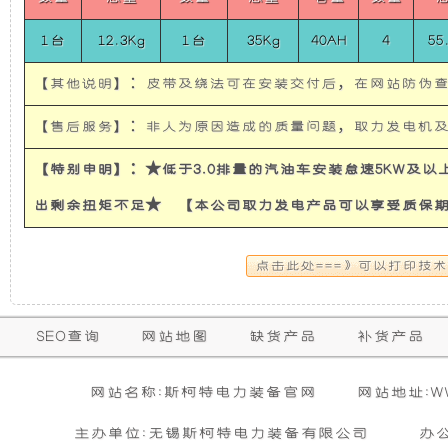
使
所
1台
12.3Kg
1台
35Kg
40AH
4
55
发
有
【其他说明】：皮带及绕法可在安装交付后，在网站防伪
电
的
【售后服务】：非人为原因造成的质量问题，取力发电机
机
超
【特别申明】：★低于3.0排量的汽油车安装怠速5KW及
出剩余扭矩不足★ 【本公司取力发电产品可以享受质保
有
静
隔
音
音
发
保
SEO查询
网站地图
缺货产品
补货产品
购买本公司产品达到规定金额可获增三滤
零担运输（运费到付）
修
和
电
活动时间 : 从
所需时间 : 3-4 天 [ 国内 ]
2026年01月01日 0点0分
到
2026年12月3
暂
网站名称:斯柯特电力装备官网
网站地址:WWW
期
无
活动对象 : 所有人
计费方式 : 按订单计费(基本费)
防
机
相
主办单位:无锡斯柯特电力装备有限公司
办
内
关