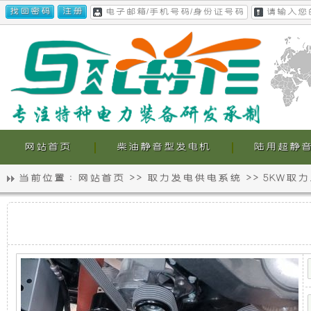
网站首页
柴油静音型发电机
陆用超静
当前位置 :
网站首页
>>
取力发电供电系统
>>
5KW取
静
我
5KW
音
们
取
力
发
发
的
电
机
电
超
供
电