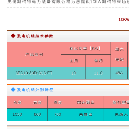
无锡斯柯特电力装备有限公司为您提供10KW斯柯特柴油
发
发
新
电
机
电
设
10
组
（分
体
机
计，
式
◆ 发电机组技术参数
单
相
组
噪
输出功率【KW】
最大
50HZ）
产品型号
10KW
电流
主用
备用
而
音
斯
柯
SED10-50D-SCS-FT
10
11.0
48A
特
言，
更
柴
油
◆ 发电机组外形特征
在
低，
超
静
音
长度
宽度
高度
端头露出
整机重
其
性
车
载
1050
660
750
未露出
未录入
发
基
能
电