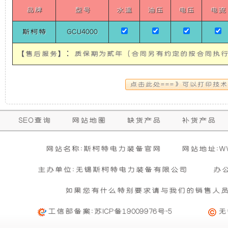
体
使
所
品牌
型号
水温
油压
电压
电流
式
单
斯柯特
GCU4000
相
发
有
50HZ）
10KW
【售后服务】：质保期为贰年（合同另有约定的按合同执行
电
的
SICOTE
Vehicle
Silent
机
超
Generator
Set
有
静
保
SEO查询
网站地图
缺货产品
补货产品
购买本公司产品达到规定金额可获增三滤
零担运输（运费到付）
修
隔
音
活动时间 : 从
所需时间 : 3-4 天 [ 国内 ]
2026年01月01日 0点0分
到
2026年12月3
暂
网站名称:斯柯特电力装备官网
网站地址:WWW
期
无
活动对象 : 所有人
计费方式 : 按订单计费(基本费)
音
发
相
主办单位:无锡斯柯特电力装备有限公司
办
内
关
基本重量 : 运费由买家承担或者按合同说明执行
信
和
电
的
如果您有什么特别要求请与我们的销售人
购买公司产品，运费减免优惠方案政策
息
免费范围 : 此配送方式暂无免配送
维
活动时间 : 从
2023年12月20日 0点0分
到
2030年12月3
工信部备案:
苏ICP备19009976号-5
无
防
机
配送范围 : 按收货人地址
修