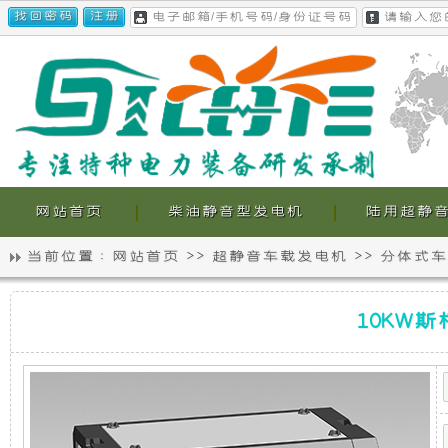
网站首页
柴油静音型发电机
陆用超静
当前位置 :
网站首页
>>
超静音车载发电机
>>
分体式车
静
我
10KW
音
们
10KW
斯
柯
特
发
的
柴
油
电
超
超
静