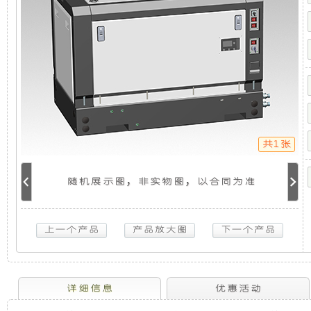
音
机
静
车
载
发
组，
音
电
机
是
发
组
（分
体
相
电
式
单
共1张
相
对
机
50HZ）
10KW
随机展示图，非实物图，以合同为准
于
组
斯
柯
特
开
采
柴
油
放
用
超
静
音
式
全
详细信息
优惠活动
车
载