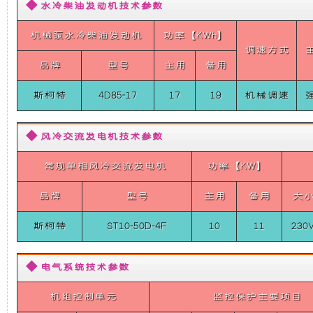
机
◆ 水冷柴油发动机技术参数
础
更
组
（分
机械泵水冷柴油发动机
功率【KWh】
体
上
稳
调速方式
式
品牌
型号
主用
备用
单
相
增
定，
50HZ）
斯柯特
4D85-17
17
19
机械调速
10KW
加
维
斯
柯
◆ 风冷交流发电机技术参数
特
了
护
柴
常规单相风冷交流发电机
功率【KW】
油
超
一
保
品牌
型号
主用
备用
大
静
音
个
养
车
斯柯特
ST10-50D-4F
10
11
230
载
发
装
方
电
◆ 电气系统技术参数
机
置，
便，
组
机组控制单元
监控保护主要项目
（分