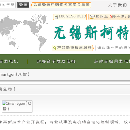
会员登录后购物将享受会员价
关于我们
180-2155-9313
购物车:
0
种产品; 
产品快捷搜索服务
音发电机
超静音车载发电机
超静音船用发电
martgen(众智)
本
本
限公司
}
公
公
司
司
提
生
郑州市国家高新技术产业开发区，专业从事发电机组自动化控制领域、双