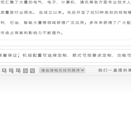
司汇集了大量的电气、电子、计算机、通讯等各方面专业技术人
供
产
质量居行业领先。 自成立以来，先后开发了近50种类别的控制
高
的
利、石油、智能大厦等领域获得广泛应用，多年来获得了广大配
市场占有率和影响力不断提升。
性
超
能
静
的
音
我们一直提供
车
船
载
用
发
发
电
电