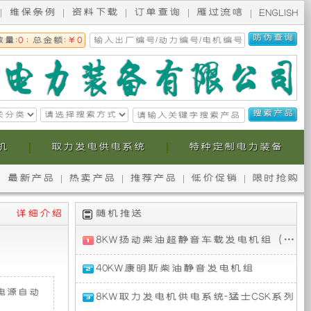
维保条例
资料下载
订单查询
雁过流唁
ENGLISH
数量:
0
; 总金额:
￥0
机
取力发电供电系统
特种定制电力装备
最新产品
热卖产品
推荐产品
低价促销
限时抢购
无
本
详细介绍
随机推送
锡
公
8KW扬动柴油超静音车载发电机组（整体式单相 50HZ）
斯
司
8KW
40KW康明斯柴油静音发电机组
扬
柯
提
动
康
电源自动
8KW取力发电机供电系统-猛士CSK系列
柴
明