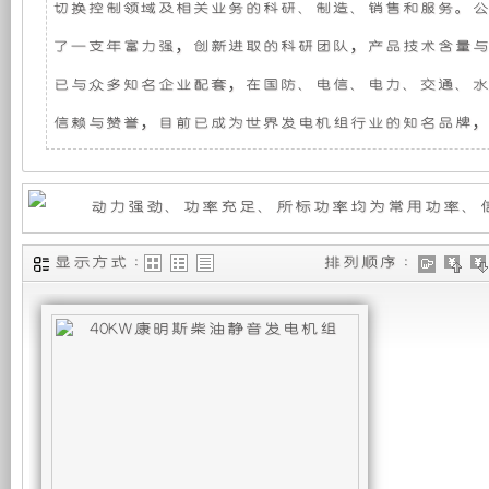
切换控制领域及相关业务的科研、制造、销售和服务。公
机
静
了一支年富力强，创新进取的科研团队，产品技术含量与
组，
音
已与众多知名企业配套，在国防、电信、电力、交通、水
信赖与赞誉，目前已成为世界发电机组行业的知名品牌，
是
发
相
电
对
机
显示方式 :
排列顺序 :
于
组
开
采
放
用
式
全