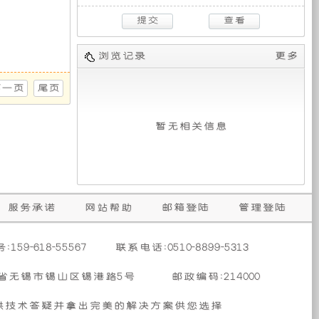
自
苛
机，
的
更
研
装
三
压
吸
工
发
3KW
大
代
中
气
况
动
取
排
高
冷
发
形
备
条
机
力
量
机
柴
浏览记录
更多
功
发
式，
的
件，
动
油
油机的特点：● 先进的设计和精良的制造，适应各种严苛工况条件，
率
电
直
发
高
性
机
生
主
下一页
尾页
达
机
列
动
强
军
ISDe300，
到
供
四
机
度、
用
此
产
电
要
缸
拥
重
103KW，
车，
款
暂无相关信息
系
四
有
负
排
它
发
统
冲
更
荷
量
实
动
的
包
充
为
作
程，
2.2L，
现
机
分
出
业
发
最
了
最
考
色
能
全
括
动
大
装
大
虑
的
力
机
扭
备
功
服务承诺
网站帮助
邮箱登陆
管理登陆
了
性
强。
额
矩
的
率
时
灯
此
能
● 缸
定
跨
112kW（152
355N·M/1400-
实
表
体、
功
越
159-618-55567
马
联系电话:0510-8899-5313
3200RPM，
验
缸
率
现，
取
式
塔
力），
此
车
盖
26KW,
最
发
省无锡市锡山区锡港路5号
邮政编码:214000
最
动
的
采
排
大
展。
大
力
使
力
用
机
放
马
此
供技术答疑并拿出完美的解决方案供您选择
扭
可
用
集
按
力
款