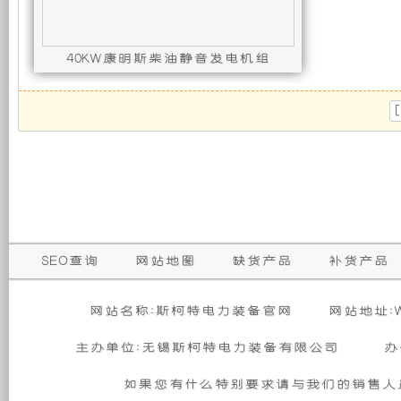
发
新
40KW康明斯柴油静音发电机组
电
设
发动机型号 : 4BTA3.9-G2,发电机型号 : S
机
计，
组
噪
而
音
言，
更
SEO查询
网站地图
缺货产品
补货产品
在
低，
网站名称:斯柯特电力装备官网
网站地址:WW
其
性
主办单位:无锡斯柯特电力装备有限公司
办
基
能
如果您有什么特别要求请与我们的销售人