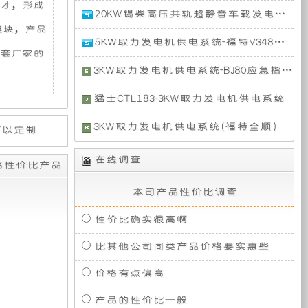
油
斯
才，形成
东
特
供
20KW锡柴高压共轨超静音车载发电机组【分体变频全水冷单相】
超
柴
风
静
模块，产品
油
猛
本
音
5KW取力发电机供电系统-福特V348走航车
电
的
机
士
超
套厂家的
车
的
军
静
福
载
特
3KW取力发电机供电系统-BJ80应急指挥车
用
音
特
力
特
发
版
点：
车
V348
此
电
CSK
猛士CTL183-3KW取力发电机供电系统
载
● 先
采
款
机
系
装
种
发
进
用
车
猛
组
列
电
3KW取力发电机供电系统(福特全顺)
的
直
搭
士
（整
采
机
设
列
载
CTL183
备
体
定
为
用
组
计
四
的
是
式
在线调查
全
发
高性价比产品
采
和
缸
是
一
单
顺
动
用
精
有
高
制
3.0T
辆
相 50HZ）
新
机
锡
本司产品性价比调查
良
压
涡
国
世
类
柴
的
共
轮
产
代
限
型
型
高
制
性价比确实很高啊
轨
增
移
ORV，
为
压
增
压
造，
动
是
东
共
压
比其他公司同类产品价格要实惠些
发
适
公
电
实
我
风
轨
中
动
应
验
国
康
柴
冷
价格有点偏高
各
车
机，
第
明
油
司
力
柴
种
设
这
一
斯
油
产品的性价比一般
机，
严
计
款
部
增