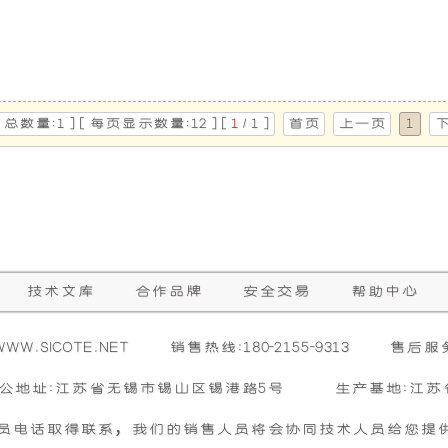
机，
机
专
具
T40-50T-4F,控制器型号 : HGM4100,康明斯柴
为
备
[ 总数量:1 ] [ 每页显示数量:12 ] [
1
/ 1 ]
首页
上一页
1
车
噪
辆
音
用
低、
技术文库
合作品牌
安全交易
帮助中心
发
油
W.SICOTE.NET
销售热线:180-2155-9313
售后服务:
电
耗
公地址:江苏省无锡市锡山区锡港路5号
生产基地:江苏
而
低、
员电话取得联系，我们的销售人员将会协同技术人员给您提