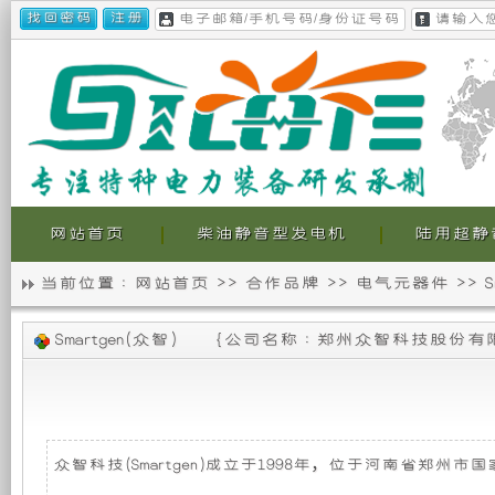
网站首页
柴油静音型发电机
陆用超静
当前位置 :
网站首页
>>
合作品牌
>>
电气元器件
>>
S
静
我
Smartgen(众智)
{
公司名称 : 郑州众智科技股份有
音
们
发
的
电
超
众智科技(Smartgen)成立于1998年，位于河南省