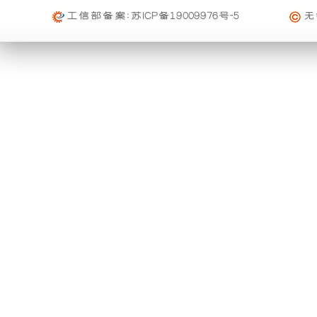
础
更
工信部备案:
苏ICP备19009976号-5
无
上
稳
增
定，
加
维
了
护
一
保
个
养
装
方
置，
便，