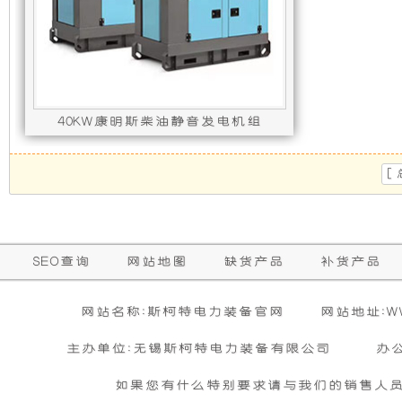
发
新
电
设
机
计，
40KW康明斯柴油静音发电机组
组
噪
发动机型号 : 4BTA3.9-G2,发电机型号 : ST
[
而
音
言，
更
SEO查询
网站地图
缺货产品
补货产品
在
低，
网站名称:斯柯特电力装备官网
网站地址:WWW
其
性
主办单位:无锡斯柯特电力装备有限公司
办
基
能
如果您有什么特别要求请与我们的销售人