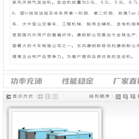
系列天然气发动机，发动机排量为3.9L、4.5L、5.9L、6.7L
机
静
III、国IV排放法规及非车用第一阶段、第二阶段、欧美Tier 
组，
音
车、大中型公交客车、工程机械、船用主辅机、发电机组
受到国内外用户的普遍好评。康明斯公司是当今全球生产
是
发
国最大的卡车制造公司之一。东风康明斯将依托康明斯公
相
电
提高企业和产品竞争力，为客户提供品质优良的发动机。
对
机
于
组
显示方式 :
排列顺序 :
开
采
放
用
式
全