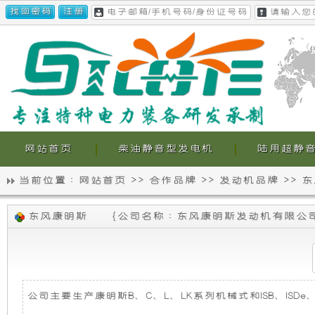
网站首页
柴油静音型发电机
陆用超静
当前位置 :
网站首页
>>
合作品牌
>>
发动机品牌
>>
东
静
我
东风康明斯
{
公司名称 : 东风康明斯发动机有限公
音
们
发
的
电
超
公司主要生产康明斯B、C、L、LK系列机械式和ISB、ISDe、Q