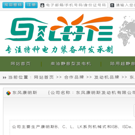
网站首页
柴油静音型发电机
陆用超静
当前位置 :
网站首页
>>
合作品牌
>>
发动机品牌
>>
东
静
我
东风康明斯
{
公司名称 : 东风康明斯发动机有限公
音
们
发
的
电
超
公司主要生产康明斯B、C、L、LK系列机械式和ISB、ISDe、Q