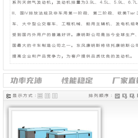
系列天然气发动机，发动机排量为3.9L、4.5L、5.9L、6.7L
机
静
III、国IV排放法规及非车用第一阶段、第二阶段、欧美Tier 
组，
音
车、大中型公交客车、工程机械、船用主辅机、
发电机
组
受到国内外用户的普遍好评。康明斯公司是当今全球生产
是
发
国最大的卡车制造公司之一。东风康明斯将依托康明斯公
相
电
提高企业和产品竞争力，为客户提供品质优良的发动机。
对
机
于
组
显示方式 :
排列顺序 :
开
采
放
用
式
全