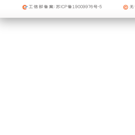
础
更
工信部备案:
苏ICP备19009976号-5
无
上
稳
增
定，
加
维
了
护
一
保
个
养
装
方
置，
便，