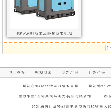
发
新
电
设
机
计，
40KW康明斯柴油静音发电机组
组
噪
发动机型号 : 4BTA3.9-G2,发电机型号 : ST
[
而
音
言，
更
SEO查询
网站地图
缺货产品
补货产品
在
低，
网站名称:斯柯特电力装备官网
网站地址:WWW
其
性
主办单位:无锡斯柯特电力装备有限公司
办
基
能
如果您有什么特别要求请与我们的销售人