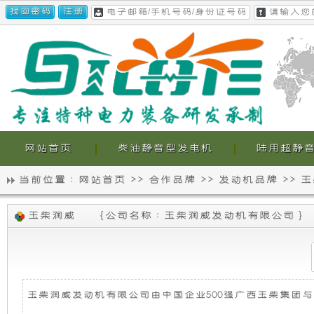
网站首页
柴油静音型发电机
陆用超静
当前位置 :
网站首页
>>
合作品牌
>>
发动机品牌
>>
玉
静
我
玉柴润威
{
公司名称 : 玉柴润威发动机有限公司
}
音
们
发
的
电
超
玉柴润威发动机有限公司由中国企业500强广西玉柴集团与