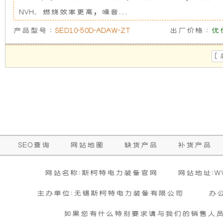
发
新
NVH、燃烧效率更高，噪音...
产品型号 :
SED10-50D-ADAW-ZT
出厂价格 :
优
电
设
[
机
计，
组
噪
而
音
言，
更
SEO查询
网站地图
缺货产品
补货产品
在
低，
网站名称:斯柯特电力装备官网
网站地址:WWW
其
性
主办单位:无锡斯柯特电力装备有限公司
办
基
能
如果您有什么特别要求请与我们的销售人