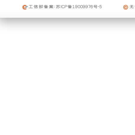
础
更
工信部备案:
苏ICP备19009976号-5
无
上
稳
增
定，
加
维
了
护
一
保
个
养
装
方
置，
便，