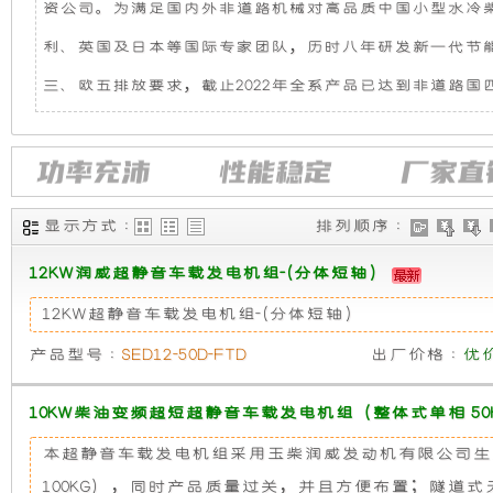
资公司。为满足国内外非道路机械对高品质中国小型水冷
机
静
利、英国及日本等国际专家团队，历时八年研发新一代节
组，
音
三、欧五排放要求，截止2022年全系产品已达到非道路
是
发
相
电
显示方式 :
排列顺序 :
对
机
12KW润威超静音车载发电机组-(分体短轴)
于
组
12KW超静音车载发电机组-(分体短轴)
开
采
产品型号 :
SED12-50D-FTD
出厂价格 :
优
放
用
10KW柴油变频超短超静音车载发电机组（整体式单相 50
本超静音车载发电机组采用玉柴润威发动机有限公司生产
式
全
100KG），同时产品质量过关，并且方便布置；隧道式